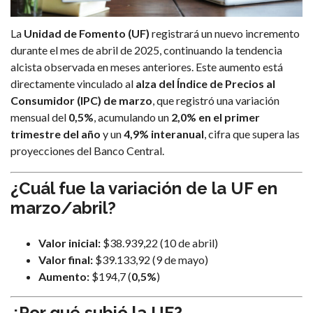
La
Unidad de Fomento (UF)
registrará un nuevo incremento
durante el mes de abril de 2025, continuando la tendencia
alcista observada en meses anteriores. Este aumento está
directamente vinculado al
alza del Índice de Precios al
Consumidor (IPC) de marzo
, que registró una variación
mensual del
0,5%
, acumulando un
2,0% en el primer
trimestre del año
y un
4,9% interanual
, cifra que supera las
proyecciones del Banco Central.
¿Cuál fue la variación de la UF en
marzo/abril?
Valor inicial
:
$38.939,22 (10 de abril)
Valor final:
$39.133,92 (9 de mayo)
Aumento:
$194,7 (
0,5%
)
¿Por qué subió la UF?