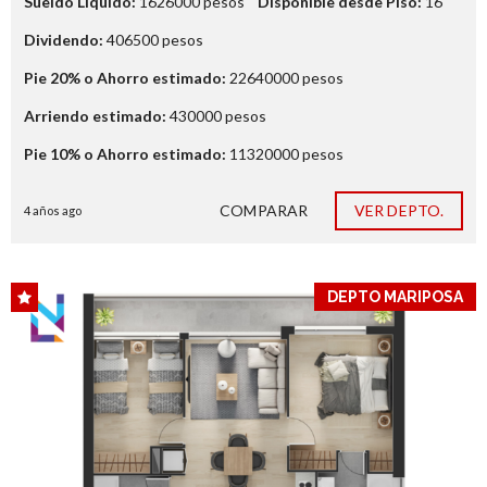
Sueldo Liquido:
1626000
pesos
Disponible desde Piso:
16
Dividendo:
406500
pesos
Pie 20% o Ahorro estimado:
22640000
pesos
Arriendo estimado:
430000
pesos
Pie 10% o Ahorro estimado:
11320000
pesos
COMPARAR
VER DEPTO.
4 años ago
DEPTO MARIPOSA