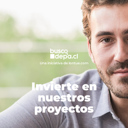
Una iniciativa de lontue.com
Invierte en
nuestros
proyectos