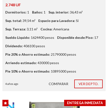
2.748 UF
Dormitorios:
1
Baños:
1
Sup. interior:
36,43
m²
Sup. total:
39,54
m²
Espacio para Lavadora:
Sí
Sup. Terraza:
3,11
m²
Cocina:
Americana
Sueldo Liquido:
1624400
pesos
Disponible desde Piso:
17
Dividendo:
406100
pesos
Pie 20% o Ahorro estimado:
21790000
pesos
Arriendo estimado:
430000
pesos
Pie 10% o Ahorro estimado:
10895000
pesos
COMPARAR
VER DEPTO.
4 años ago
ENTREGA INMEDIATA