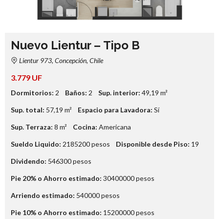
Nuevo Lientur – Tipo B
Lientur 973, Concepción, Chile
3.779 UF
Dormitorios:
2
Baños:
2
Sup. interior:
49,19
m²
Sup. total:
57,19
m²
Espacio para Lavadora:
Sí
Sup. Terraza:
8
m²
Cocina:
Americana
Sueldo Liquido:
2185200
pesos
Disponible desde Piso:
19
Dividendo:
546300
pesos
Pie 20% o Ahorro estimado:
30400000
pesos
Arriendo estimado:
540000
pesos
Pie 10% o Ahorro estimado:
15200000
pesos