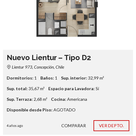
Nuevo Lientur – Tipo D2
Lientur 973, Concepción, Chile
Dormitorios:
1
Baños:
1
Sup. interior:
32,99
m²
Sup. total:
35,67
m²
Espacio para Lavadora:
Sí
Sup. Terraza:
2,68
m²
Cocina:
Americana
Disponible desde Piso:
AGOTADO
COMPARAR
VER DEPTO.
4 años ago