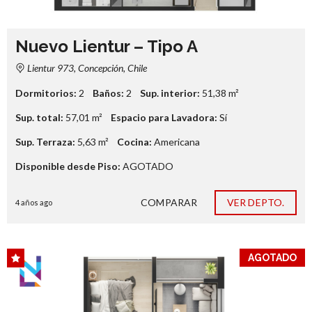
Nuevo Lientur – Tipo A
Lientur 973, Concepción, Chile
Dormitorios:
2
Baños:
2
Sup. interior:
51,38
m²
Sup. total:
57,01
m²
Espacio para Lavadora:
Sí
Sup. Terraza:
5,63
m²
Cocina:
Americana
Disponible desde Piso:
AGOTADO
COMPARAR
VER DEPTO.
4 años ago
AGOTADO