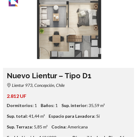
Nuevo Lientur – Tipo D1
Lientur 973, Concepción, Chile
2.812 UF
Dormitorios:
1
Baños:
1
Sup. interior:
35,59
m²
Sup. total:
41,44
m²
Espacio para Lavadora:
Sí
Sup. Terraza:
5,85
m²
Cocina:
Americana