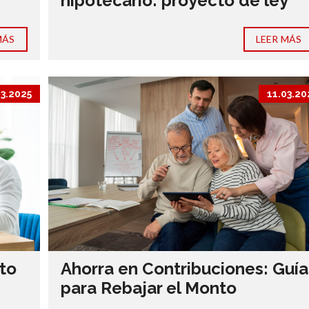
hipotecario: proyecto de ley
MÁS
LEER MÁS
03.2025
11.03.20
to
Ahorra en Contribuciones: Guía
para Rebajar el Monto