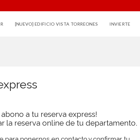
UR
[NUEVO] EDIFICIO VISTA TORREONES
INVIERTE
express
 abono a tu reserva express!
r la reserva online de tu departamento.
e para ponernos en contacto y confirmar tu