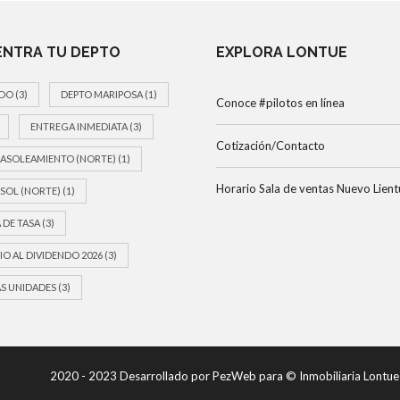
NTRA TU DEPTO
EXPLORA LONTUE
DO
(3)
DEPTO MARIPOSA
(1)
Conoce #pilotos en línea
ENTREGA INMEDIATA
(3)
Cotización/Contacto
ASOLEAMIENTO (NORTE)
(1)
Horario Sala de ventas Nuevo Lient
SOL (NORTE)
(1)
 DE TASA
(3)
IO AL DIVIDENDO 2026
(3)
S UNIDADES
(3)
2020 - 2023 Desarrollado por PezWeb para © Inmobiliaria Lontu