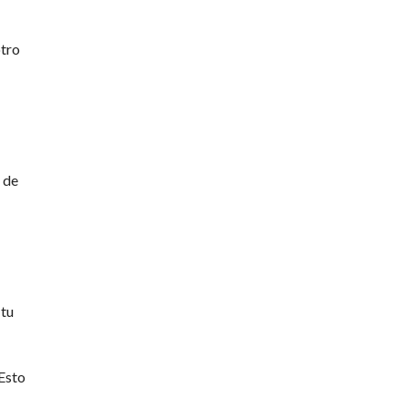
otro
 de
 tu
 Esto