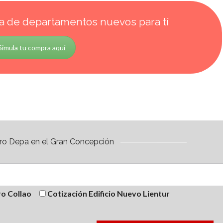
a de departamentos nuevos para tí
Simula tu compra aquí
uro Depa en el Gran Concepción
ro Collao
Cotización Edificio Nuevo Lientur