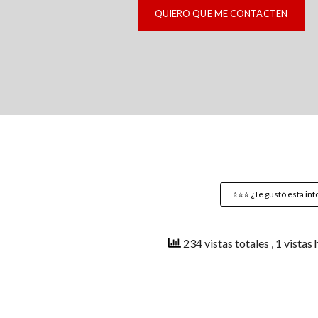
⭐️⭐️⭐️ ¿Te gustó esta inf
234 vistas totales
, 1 vistas