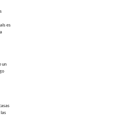
s
als es
 a
e un
rgo
tasas
 las