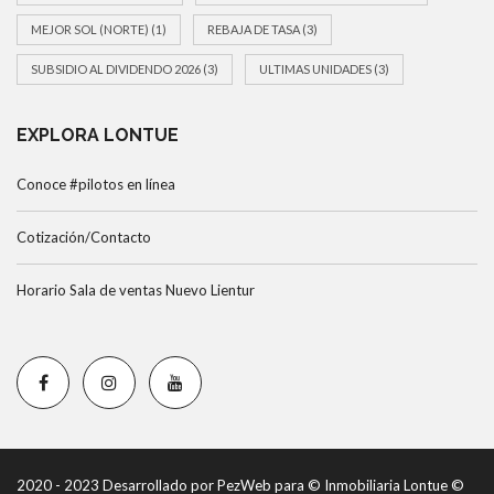
MEJOR SOL (NORTE)
(1)
REBAJA DE TASA
(3)
SUBSIDIO AL DIVIDENDO 2026
(3)
ULTIMAS UNIDADES
(3)
EXPLORA LONTUE
Conoce #pilotos en línea
Cotización/Contacto
Horario Sala de ventas Nuevo Lientur
2020 - 2023 Desarrollado por PezWeb para © Inmobiliaria Lontue ©