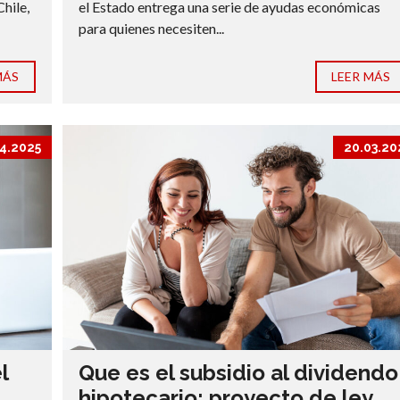
Chile,
el Estado entrega una serie de ayudas económicas
para quienes necesiten...
MÁS
LEER MÁS
4.2025
20.03.20
l
Que es el subsidio al dividendo
hipotecario: proyecto de ley