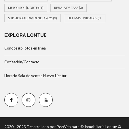
MEJOR SOL (NORTE)
(1)
REBAJA DE TASA
(3)
SUBSIDIO AL DIVIDENDO 2026
(3)
ULTIMAS UNIDADES
(3)
EXPLORA LONTUE
Conoce #pilotos en línea
Cotización/Contacto
Horario Sala de ventas Nuevo Lientur
2020 - 2023 Desarrollado por PezWeb para © Inmobiliaria Lontue ©