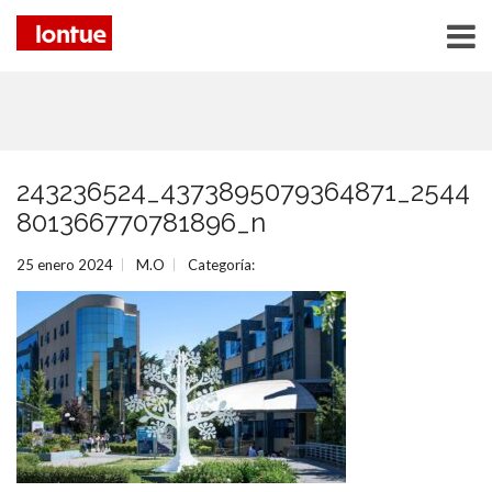
243236524_4373895079364871_2544
801366770781896_n
25 enero 2024
M.O
Categoría: