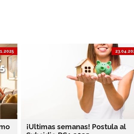
11.2025
23.04.20
imo
¡Ultimas semanas! Postula al